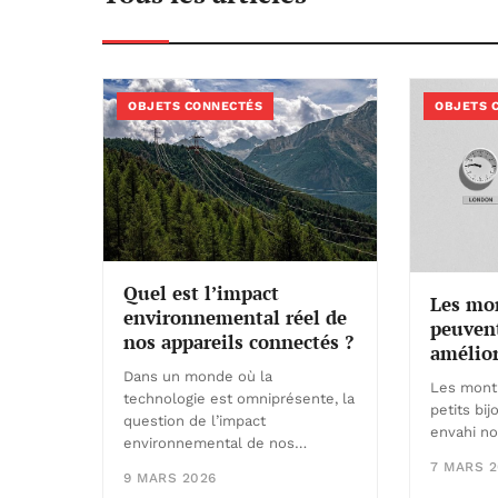
OBJETS CONNECTÉS
OBJETS 
Quel est l’impact
Les mo
environnemental réel de
peuvent
nos appareils connectés ?
amélior
Dans un monde où la
Les mont
technologie est omniprésente, la
petits bi
question de l’impact
envahi no
environnemental de nos…
7 MARS 2
9 MARS 2026