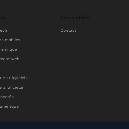
ies
Liens utiles
tech
Contact
ns mobiles
umérique
ement web
ue et logiciels
e artificielle
nnectés
numérique