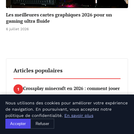
Les meilleures cartes graphiques 2026 pour un
gaming ultra fluide
6 juillet 2026
Articles populaires
Crossplay minecraft en 2026 : comment jouer
1
avec tout le monde
Nous utilisons des cookies pour améliorer votre expérience
22 juillet 2026
de navigation. En poursuivant, vous acceptez notre
politique de confidentialité.
En savoir plus
Bicône minecraft : le duo ultime qui va
2
Accepter
Refuser
révolutionner votre jeu en 2026